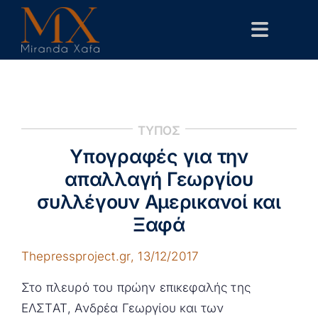
Skip
to
Toggle
content
Navigat
Αρχική
Βιογραφικό
ΤΥΠΟΣ
Δημόσιες Παρεμβάσεις
Υπογραφές για την
Επιστημονικά
απαλλαγή Γεωργίου
συλλέγουν Αμερικανοί και
Επικοινωνία
Ξαφά
Thepressproject.gr
, 13/12/2017
Στο πλευρό του πρώην επικεφαλής της
ΕΛΣΤΑΤ, Ανδρέα Γεωργίου και των