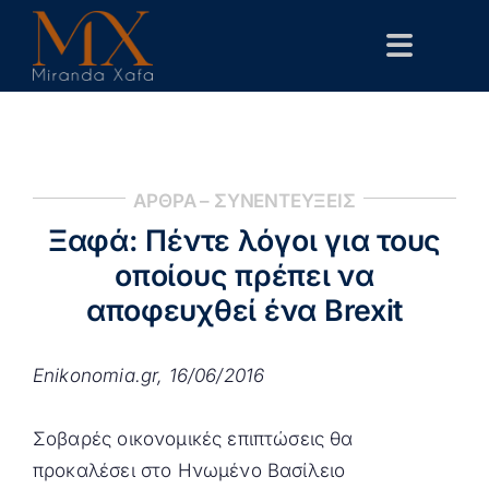
Skip
to
Toggle
content
Navigat
Αρχική
Βιογραφικό
ΑΡΘΡΑ – ΣΥΝΕΝΤΕΥΞΕΙΣ
Δημόσιες Παρεμβάσεις
Ξαφά: Πέντε λόγοι για τους
Επιστημονικά
οποίους πρέπει να
αποφευχθεί ένα Brexit
Επικοινωνία
Enikonomia.gr, 16/06/2016
Σοβαρές οικονομικές επιπτώσεις θα
προκαλέσει στο Ηνωμένο Βασίλειο