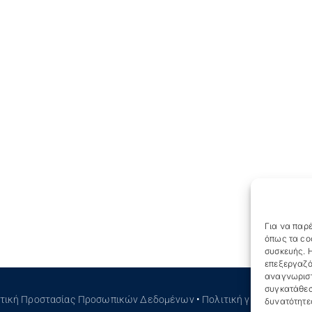
Για να παρέ
όπως τα co
συσκευής. Η
επεξεργαζό
αναγνωριστ
συγκατάθεσ
ιτική Προστασίας Προσωπικών Δεδομένων
•
Πολιτική για τα Cookies
δυνατότητε