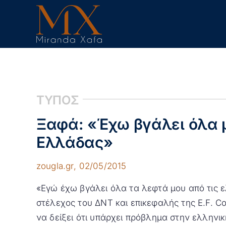
Skip
to
content
ΤΥΠΟΣ
Ξαφά: «Έχω βγάλει όλα μ
Ελλάδας»
zougla.gr
, 02/05/2015
«Εγώ έχω βγάλει όλα τα λεφτά μου από τις ε
στέλεχος του ΔΝΤ και επικεφαλής της E.F. C
να δείξει ότι υπάρχει πρόβλημα στην ελληνικ