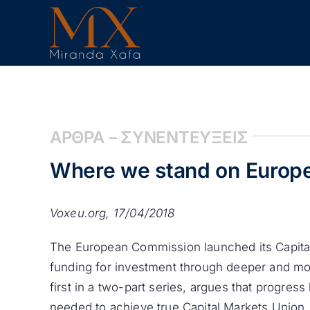
Skip
to
content
ΑΡΘΡΑ – ΣΥΝΕΝΤΕΥΞΕΙΣ
Where we stand on Europe
Voxeu.org, 17/04/2018
The European Commission launched its Capital
funding for investment through deeper and mor
first in a two-part series, argues that progres
needed to achieve true Capital Markets Union.