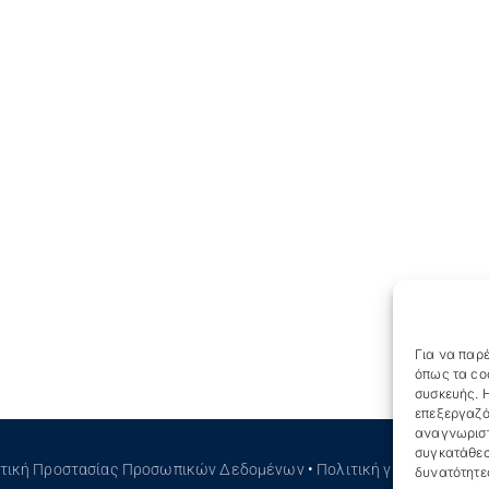
Για να παρέ
όπως τα co
συσκευής. Η
επεξεργαζό
αναγνωριστ
συγκατάθεσ
ιτική Προστασίας Προσωπικών Δεδομένων
•
Πολιτική για τα Cookies
δυνατότητε