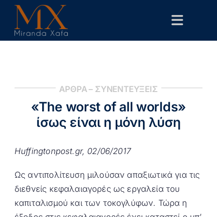
Skip
to
Toggle
content
Navigat
Αρχική
Βιογραφικό
ΑΡΘΡΑ – ΣΥΝΕΝΤΕΥΞΕΙΣ
Δημόσιες Παρεμβάσεις
«The worst of all worlds»
Επιστημονικά
ίσως είναι η μόνη λύση
Επικοινωνία
Huffingtonpost.gr, 02/06/2017
Ως αντιπολίτευση μιλούσαν απαξιωτικά για τις
διεθνείς κεφαλαιαγορές ως εργαλεία του
καπιταλισμού και των τοκογλύφων. Τώρα η
έξοδος στις κεφαλαιαγορές έχει καταστεί ο υπ’