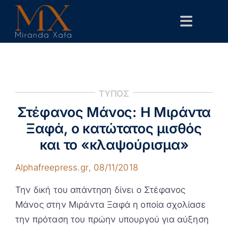
Skip
to
Toggle
content
Navigat
Αρχική
Βιογραφικό
ΤΥΠΟΣ
Δημόσιες Παρεμβάσεις
Στέφανος Μάνος: Η Μιράντα
Επιστημονικά
Ξαφά, ο κατώτατος μισθός
και το «κλαψούρισμα»
Επικοινωνία
Alphafreepress.gr
, 08/11/2018
Την δική του απάντηση δίνει ο Στέφανος
Μάνος στην Μιράντα Ξαφά η οποία σχολίασε
την πρόταση του πρώην υπουργού για αύξηση