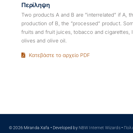
Περίληψη
Two products A and B are ”interrelated” if A, th
production of B, the ”processed” product. So
fruits and fruit juices, tobacco and cigarette
olives and olive oil.
Κατεβάστε το αρχείο PDF
© 2026 Miranda Xafa • Developed by
NBW Internet Wizards
•
Πολ