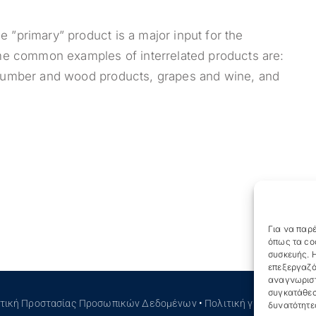
e ”primary” product is a major input for the
me common examples of interrelated products are:
s, lumber and wood products, grapes and wine, and
Για να παρέ
όπως τα co
συσκευής. Η
επεξεργαζό
αναγνωριστ
συγκατάθεσ
ιτική Προστασίας Προσωπικών Δεδομένων
•
Πολιτική για τα Cookies
δυνατότητε