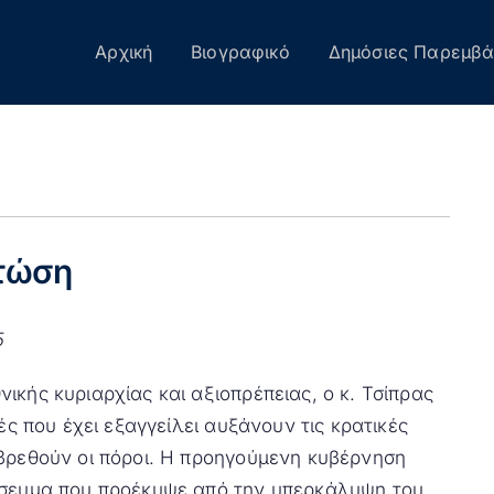
Αρχική
Βιογραφικό
Δημόσιες Παρεμβά
πτώση
5
κής κυριαρχίας και αξιοπρέπειας, ο κ. Τσίπρας
ές που έχει εξαγγείλει αυξάνουν τις κρατικές
 βρεθούν οι πόροι. Η προηγούμενη κυβέρνηση
σσευμα που προέκυψε από την υπερκάλυψη του