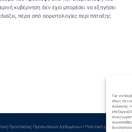
ρινή κυβέρνηση δεν έχει μπορέσει να εξηγήσει
διάζει, πέρα από αοριστολογίες περί πάταξης
Για να παρέ
όπως τα co
συσκευής. Η
επεξεργαζό
αναγνωριστ
συγκατάθεσ
ιτική Προστασίας Προσωπικών Δεδομένων
•
Πολιτική για τα Cookies
δυνατότητε