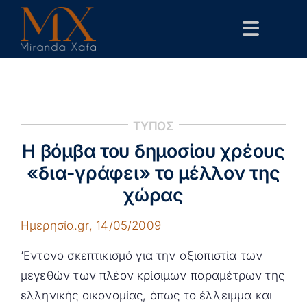
Skip
to
Toggle
content
Navigat
Αρχική
Βιογραφικό
ΤΥΠΟΣ
Δημόσιες Παρεμβάσεις
Η βόμβα του δημοσίου χρέους
Επιστημονικά
«δια-γράφει» το μέλλον της
χώρας
Επικοινωνία
Ημερησία.gr
, 14/05/2009
‘Εντονο σκεπτικισμό για την αξιοπιστία των
μεγεθών των πλέον κρίσιμων παραμέτρων της
ελληνικής οικονομίας, όπως το έλλειμμα και