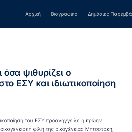
Αρχική
Βιογραφικό
Δημόσιες Παρεμβά
όσα ψιθυρίζει ο
στο ΕΣΥ και ιδιωτικοποίηση
τικοποίηση του ΕΣΥ προανήγγειλε η πρώην
οικογενειακή φίλη της οικογένειας Μητσοτάκη,