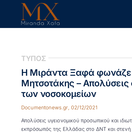
Skip
to
content
ΤΥΠΟΣ
Η Μιράντα Ξαφά φωνάζει 
Μητσοτάκης – Απολύσεις 
των νοσοκομείων
Documentonews.gr
, 02/12/2021
Απολύσεις υγειονομικού προσωπικού και ιδιω
εκπρόσωπός της Ελλάδας στο ΔΝΤ και στενή 