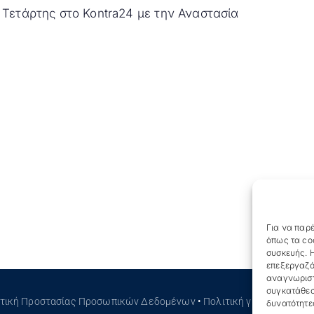
 Τετάρτης στο Kontra24 με την Αναστασία
Για να παρέ
όπως τα co
συσκευής. Η
επεξεργαζό
αναγνωριστ
συγκατάθεσ
ιτική Προστασίας Προσωπικών Δεδομένων
•
Πολιτική για τα Cookies
δυνατότητε