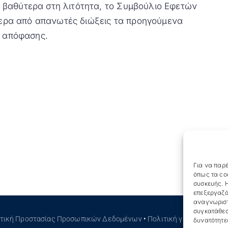
 βαθύτερα στη λιτότητα, το Συμβούλιο Εφετών
στερα από απανωτές διώξεις τα προηγούμενα
ς απόφασης.
Για να παρέ
όπως τα co
συσκευής. Η
επεξεργαζό
αναγνωριστ
συγκατάθεσ
ιτική Προστασίας Προσωπικών Δεδομένων
•
Πολιτική για τα Cookies
δυνατότητε