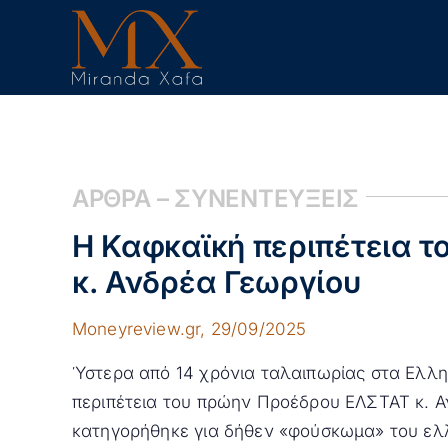
Skip
to
content
ΑΡΘΡΑ – ΣΥΝΕΝΤΕΥΞΕΙΣ
Η Καφκαϊκή περιπέτεια 
κ. Ανδρέα Γεωργίου
Moneyreview.gr, 29/09/2025
Ύστερα από 14 χρόνια ταλαιπωρίας στα Ελλην
περιπέτεια του πρώην Προέδρου ΕΛΣΤΑΤ κ. Α
κατηγορήθηκε για δήθεν «φούσκωμα» του ελλ