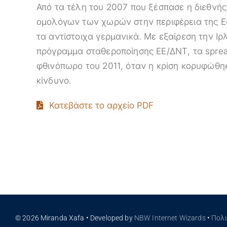
Από τα τέλη του 2007 που ξέσπασε η διεθνής
ομολόγων των χωρών στην περιφέρεια της Ε
τα αντίστοιχα γερμανικά. Με εξαίρεση την Ι
πρόγραμμα σταθεροποίησης ΕΕ/ΔΝΤ, τα sprea
φθινόπωρο του 2011, όταν η κρίση κορυφώθη
κίνδυνο.
Κατεβάστε το αρχείο PDF
© 2026 Miranda Xafa • Developed by
NBW Internet Wizards
•
Πολ