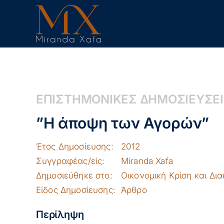
Skip
to
content
ΕΠΙΣΤΗΜΟΝΙΚΕΣ ΔΗΜΟΣΙΕΥΣΕ
”Η άποψη των Αγορών”
Έτος Δημοσίευσης:
2012
Συγγραφέας/είς:
Miranda Xafa
Δημοσιεύθηκε στο:
Οικονομική Κρίση και Δι
Είδος Δημοσίευσης:
Άρθρο
Περίληψη