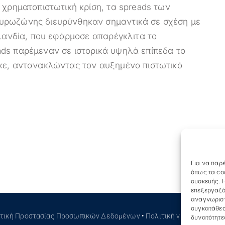
 χρηματοπιστωτική κρίση, τα spreads των
υρωζώνης διευρύνθηκαν σημαντικά σε σχέση με
ρλανδία, που εφάρμοσε απαρέγκλιτα το
ds παρέμεναν σε ιστορικά υψηλά επίπεδα το
κε, αντανακλώντας τον αυξημένο πιστωτικό
Για να παρέ
όπως τα co
συσκευής. Η
επεξεργαζό
αναγνωριστ
συγκατάθεσ
ιτική Προστασίας Προσωπικών Δεδομένων
•
Πολιτική για τα Cookies
δυνατότητε