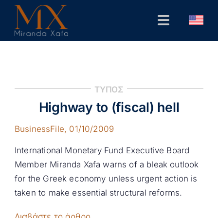
Skip
to
Toggle
content
Navigation
Αρχική
Βιογραφικό
ΤΥΠΟΣ
Δημόσιες Παρεμβάσεις
Highway to (fiscal) hell
Επιστημονικά
BusinessFile
, 01/10/2009
Επικοινωνία
International Monetary Fund Executive Board
Member Miranda Xafa warns of a bleak outlook
for the Greek economy unless urgent action is
taken to make essential structural reforms.
Διαβάστε το άρθρο