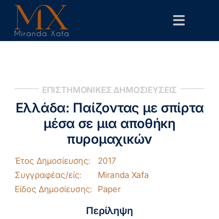
Skip
to
Toggle
content
Navigat
Αρχική
Βιογραφικό
ΕΠΙΣΤΗΜΟΝΙΚΕΣ ΔΗΜΟΣΙΕΥΣΕΙΣ
Δημόσιες Παρεμβάσεις
Ελλάδα: Παίζοντας με σπίρτα
Επιστημονικά
μέσα σε μια αποθήκη
πυρομαχικών
Επικοινωνία
Έτος Δημοσίευσης:
2017
Συγγραφέας/είς:
Miranda Xafa
Είδος Δημοσίευσης:
Paper
Περίληψη