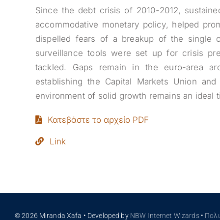
Since the debt crisis of 2010-2012, sustaine
accommodative monetary policy, helped pro
dispelled fears of a breakup of the single 
surveillance tools were set up for crisis pr
tackled. Gaps remain in the euro-area ar
establishing the Capital Markets Union and
environment of solid growth remains an ideal 
Κατεβάστε το αρχείο PDF
Link
© 2026 Miranda Xafa • Developed by
NBW Internet Wizards
•
Πολ