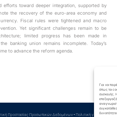
d efforts toward deeper integration, supported by
mote the recovery of the euro-area economy and
currency. Fiscal rules were tightened and macro
evention. Yet significant challenges remain to be
chitecture; limited progress has been made in
 the banking union remains incomplete. Today’s
time to advance the reform agenda.
Για να παρέ
όπως τα co
συσκευής. Η
επεξεργαζό
αναγνωριστ
συγκατάθεσ
δυνατότητε
ιτική Προστασίας Προσωπικών Δεδομένων
•
Πολιτική για τα Cookies