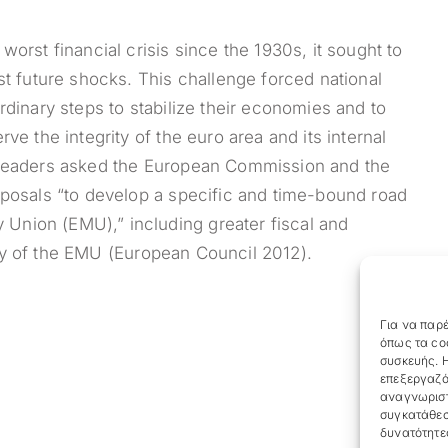
orst financial crisis since the 1930s, it sought to
st future shocks. This challenge forced national
rdinary steps to stabilize their economies and to
ve the integrity of the euro area and its internal
 leaders asked the European Commission and the
oposals “to develop a specific and time-bound road
nion (EMU),” including greater fiscal and
lity of the EMU (European Council 2012).
Για να παρέ
όπως τα co
συσκευής. Η
επεξεργαζό
αναγνωριστ
συγκατάθεσ
δυνατότητε