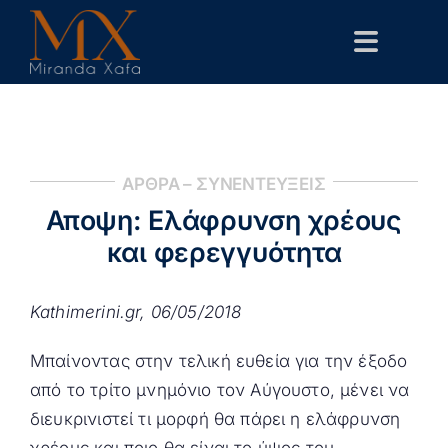
Skip
to
Toggle
content
Navigat
Αρχική
Βιογραφικό
ΑΡΘΡΑ – ΣΥΝΕΝΤΕΥΞΕΙΣ
Δημόσιες Παρεμβάσεις
Αποψη: Ελάφρυνση χρέους
Επιστημονικά
και φερεγγυότητα
Επικοινωνία
Kathimerini.gr, 06/05/2018
Μπαίνοντας στην τελική ευθεία για την έξοδο
από το τρίτο μνημόνιο τον Αύγουστο, μένει να
διευκρινιστεί τι μορφή θα πάρει η ελάφρυνση
χρέους και ποιο θα είναι το ύψος του